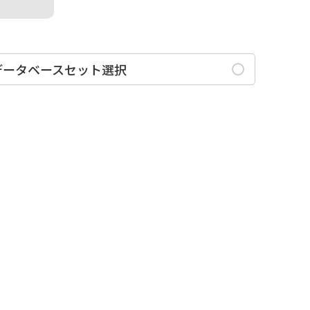
データベースセット選択
全選択
全解除
機関別 / 地域研究拠点
詳細
機関別 / 国立歴史民俗博物館［歴
詳細
博］
機関別 / 国文学研究資料館［国文
詳細
研］
機関別 / 国立国語研究所［国語研］
詳細
機関別 / 国際日本文化研究センター
詳細